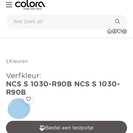
Kleur- en verfadvies aan huis en in de winkel
Kleuren
verfkleur
:
NCS S 1030-R90B
NCS S 1030-
R90B
Bestel een testpotje