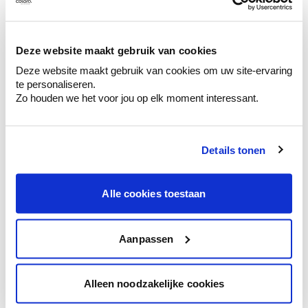
Ontdek er kleurechte stalen van je
kleurenselectie.
Bekijk er de bijhorende tinten om je kleur
Deze website maakt gebruik van cookies
te verfijnen.
Deze website maakt gebruik van cookies om uw site-ervaring
Krijg persoonlijk advies om kleuren te
te personaliseren.
combineren.
Zo houden we het voor jou op elk moment interessant.
Details tonen
Kleuradvies aan huis
Alle cookies toestaan
Ga samen met de kleuradviseur door je
ruimtes.
Krijg kleuradvies op basis van de lichtinval
Aanpassen
en je meubels.
Krijg ineens een technologische check-up
Alleen noodzakelijke cookies
van je muren.