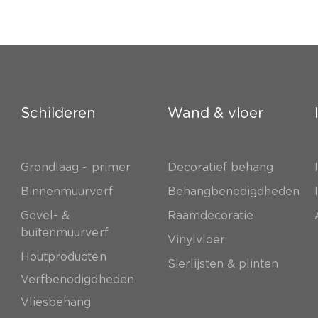
Schilderen
Wand & vloer
Grondlaag - primer
Decoratief behang
e
Binnenmuurverf
Behangbenodigdheden
Gevel- &
Raamdecoratie
buitenmuurverf
Vinylvloer
Houtproducten
Sierlijsten & plinten
Verfbenodigdheden
Vliesbehang