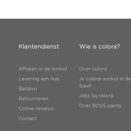
Klantendienst
Wie is colora?
Afhalen in de winkel
Over colora
Levering aan huis
Je colora-winkel in d
buurt
Betalen
Jobs bij colora
Retourneren
Over BOSS paints
Online reviews
Contact