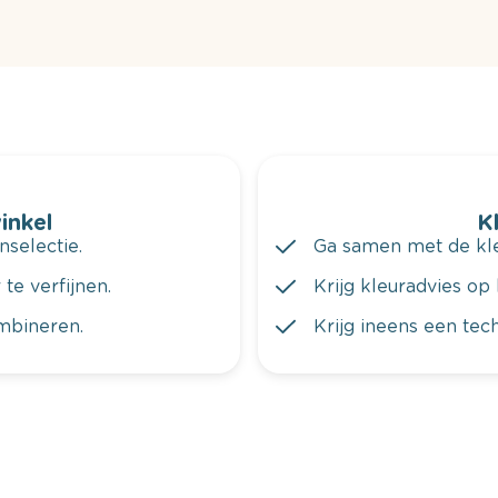
winkel
K
nselectie.
Ga samen met de kleu
te verfijnen.
Krijg kleuradvies op 
ombineren.
Krijg ineens een tec