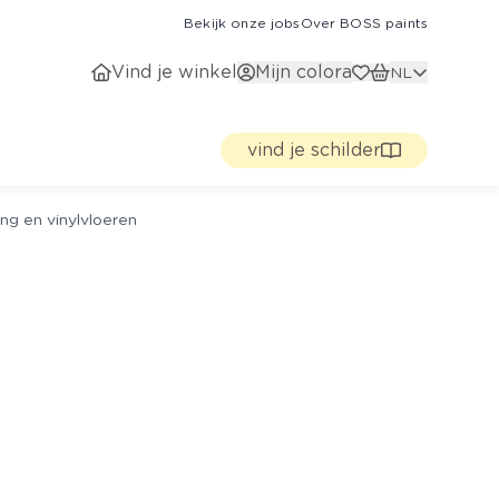
Bekijk onze jobs
Over BOSS paints
Vind je winkel
Mijn colora
NL
vind je schilder
ng en vinylvloeren