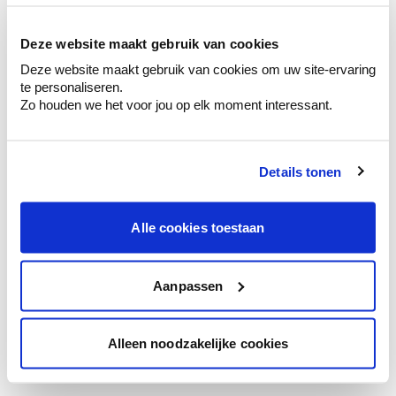
Bekijk er de bijhorende tinten om je kleur
te verfijnen.
Deze website maakt gebruik van cookies
Krijg persoonlijk advies om kleuren te
Deze website maakt gebruik van cookies om uw site-ervaring
combineren.
te personaliseren.
Zo houden we het voor jou op elk moment interessant.
Details tonen
Kleuradvies aan huis
Ga samen met de kleuradviseur door je
ruimtes.
Alle cookies toestaan
Krijg kleuradvies op basis van de lichtinval
en je meubels.
Aanpassen
Krijg ineens een technologische check-up
van je muren.
Alleen noodzakelijke cookies