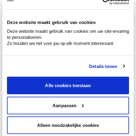
Ontdek er kleurechte stalen van je
kleurenselectie.
Bekijk er de bijhorende tinten om je kleur
Deze website maakt gebruik van cookies
te verfijnen.
Deze website maakt gebruik van cookies om uw site-ervaring
Krijg persoonlijk advies om kleuren te
te personaliseren.
combineren.
Zo houden we het voor jou op elk moment interessant.
Details tonen
Kleuradvies aan huis
Alle cookies toestaan
Ga samen met de kleuradviseur door je
ruimtes.
Krijg kleuradvies op basis van de lichtinval
Aanpassen
en je meubels.
Krijg ineens een technologische check-up
Alleen noodzakelijke cookies
van je muren.