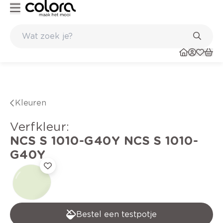
Kleur- en verfadvies aan huis en in de winkel
Kleuren
verfkleur
:
NCS S 1010-G40Y
NCS S 1010-
G40Y
Bestel een testpotje