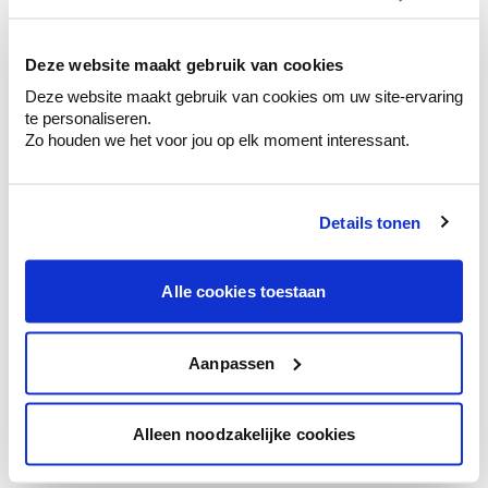
kleurenselectie.
Bekijk er de bijhorende tinten om je kleur
te verfijnen.
Deze website maakt gebruik van cookies
Deze website maakt gebruik van cookies om uw site-ervaring
Krijg persoonlijk advies om kleuren te
te personaliseren.
combineren.
Zo houden we het voor jou op elk moment interessant.
Details tonen
Kleuradvies aan huis
Ga samen met de kleuradviseur door je
Alle cookies toestaan
ruimtes.
Krijg kleuradvies op basis van de lichtinval
en je meubels.
Aanpassen
Krijg ineens een technologische check-up
van je muren.
Alleen noodzakelijke cookies