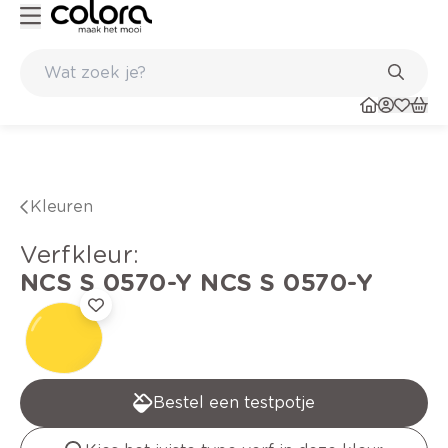
 en verfadvies aan huis en in de winkel
Belgische kwaliteitsverf va
Kleuren
verfkleur
:
NCS S 0570-Y
NCS S 0570-Y
Bestel een testpotje