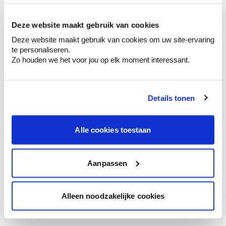
Bekijk er de bijhorende tinten om je kleur
te verfijnen.
Deze website maakt gebruik van cookies
Krijg persoonlijk advies om kleuren te
Deze website maakt gebruik van cookies om uw site-ervaring
combineren.
te personaliseren.
Zo houden we het voor jou op elk moment interessant.
Details tonen
Kleuradvies aan huis
Ga samen met de kleuradviseur door je
ruimtes.
Alle cookies toestaan
Krijg kleuradvies op basis van de lichtinval
en je meubels.
Aanpassen
Krijg ineens een technologische check-up
van je muren.
Alleen noodzakelijke cookies