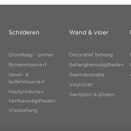
Schilderen
Wand & vloer
Grondlaag - primer
Decoratief behang
e
Binnenmuurverf
Behangbenodigdheden
Gevel- &
Raamdecoratie
buitenmuurverf
Vinylvloer
Houtproducten
Sierlijsten & plinten
Verfbenodigdheden
Vliesbehang