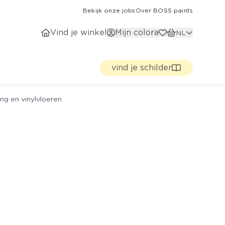
Bekijk onze jobs
Over BOSS paints
Vind je winkel
Mijn colora
NL
vind je schilder
ng en vinylvloeren