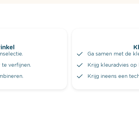
winkel
K
nselectie.
Ga samen met de kleu
te verfijnen.
Krijg kleuradvies op 
ombineren.
Krijg ineens een tec