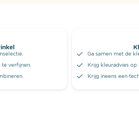
winkel
K
nselectie.
Ga samen met de kleu
te verfijnen.
Krijg kleuradvies op 
ombineren.
Krijg ineens een tec