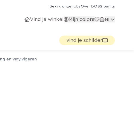
Bekijk onze jobs
Over BOSS paints
Vind je winkel
Mijn colora
NL
vind je schilder
ng en vinylvloeren