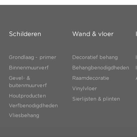
Schilderen
Wand & vloer
Grondlaag - primer
Decoratief behang
e
Binnenmuurverf
Behangbenodigdheden
Gevel- &
Raamdecoratie
buitenmuurverf
Vinylvloer
Houtproducten
Sierlijsten & plinten
Verfbenodigdheden
Vliesbehang