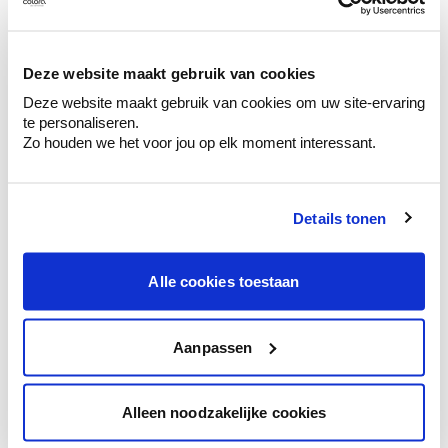
Ontdek er kleurechte stalen van je
kleurenselectie.
Bekijk er de bijhorende tinten om je kleur
Deze website maakt gebruik van cookies
te verfijnen.
Deze website maakt gebruik van cookies om uw site-ervaring
Krijg persoonlijk advies om kleuren te
te personaliseren.
combineren.
Zo houden we het voor jou op elk moment interessant.
Details tonen
Kleuradvies aan huis
Alle cookies toestaan
Ga samen met de kleuradviseur door je
ruimtes.
Krijg kleuradvies op basis van de lichtinval
Aanpassen
en je meubels.
Krijg ineens een technologische check-up
Alleen noodzakelijke cookies
van je muren.