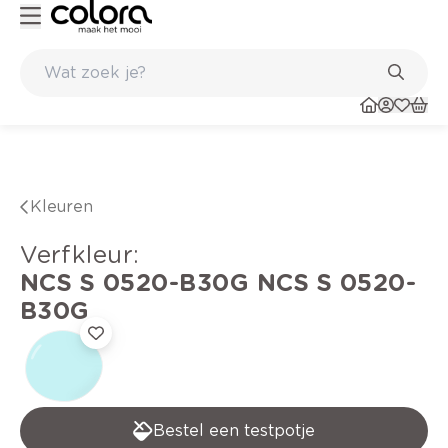
Kleur- en verfadvies aan huis en in de winkel
Kleuren
verfkleur
:
NCS S 0520-B30G
NCS S 0520-
B30G
Bestel een testpotje