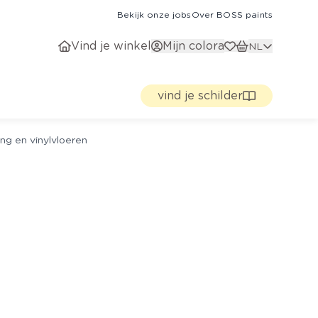
Bekijk onze jobs
Over BOSS paints
Vind je winkel
Mijn colora
NL
vind je schilder
ng en vinylvloeren