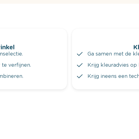
winkel
K
nselectie.
Ga samen met de kleu
te verfijnen.
Krijg kleuradvies op 
ombineren.
Krijg ineens een tec