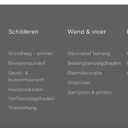
Schilderen
Wand & vloer
Grondlaag - primer
Decoratief behang
e
Binnenmuurverf
Behangbenodigdheden
Gevel- &
Raamdecoratie
buitenmuurverf
Vinylvloer
Houtproducten
Sierlijsten & plinten
Verfbenodigdheden
Vliesbehang