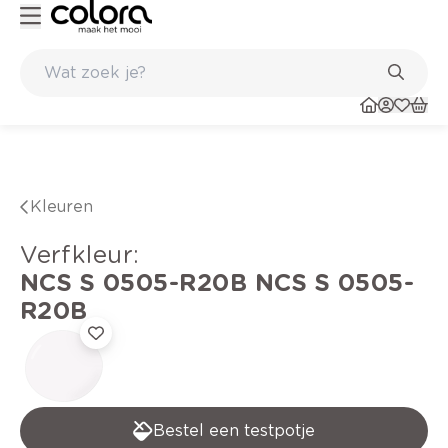
Kleur- en verfadvies aan huis en in de winkel
Kleuren
verfkleur
:
NCS S 0505-R20B
NCS S 0505-
R20B
Bestel een testpotje