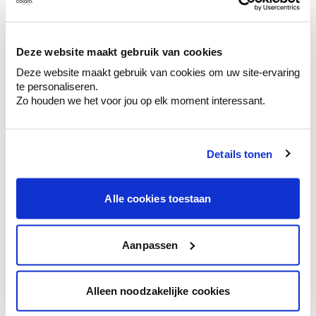
Ontdek er kleurechte stalen van je
kleurenselectie.
Bekijk er de bijhorende tinten om je kleur
Deze website maakt gebruik van cookies
te verfijnen.
Deze website maakt gebruik van cookies om uw site-ervaring
Krijg persoonlijk advies om kleuren te
te personaliseren.
combineren.
Zo houden we het voor jou op elk moment interessant.
Details tonen
Kleuradvies aan huis
Alle cookies toestaan
Ga samen met de kleuradviseur door je
ruimtes.
Krijg kleuradvies op basis van de lichtinval
Aanpassen
en je meubels.
Krijg ineens een technologische check-up
Alleen noodzakelijke cookies
van je muren.