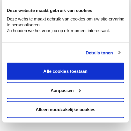
te verfijnen.
Deze website maakt gebruik van cookies
Krijg persoonlijk advies om kleuren te
Deze website maakt gebruik van cookies om uw site-ervaring
combineren.
te personaliseren.
Zo houden we het voor jou op elk moment interessant.
Details tonen
Kleuradvies aan huis
Ga samen met de kleuradviseur door je
ruimtes.
Alle cookies toestaan
Krijg kleuradvies op basis van de lichtinval
en je meubels.
Aanpassen
Krijg ineens een technologische check-up
van je muren.
Alleen noodzakelijke cookies