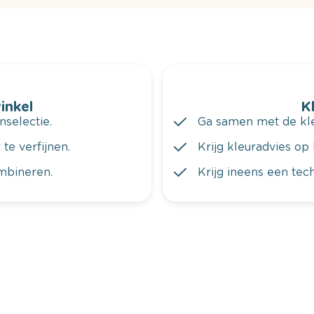
winkel
K
nselectie.
Ga samen met de kleu
te verfijnen.
Krijg kleuradvies op 
ombineren.
Krijg ineens een tec