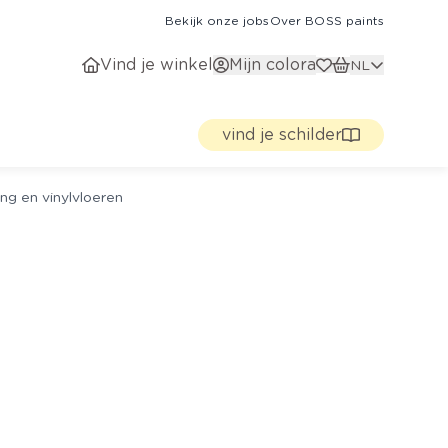
Bekijk onze jobs
Over BOSS paints
Vind je winkel
Mijn colora
NL
vind je schilder
ng en vinylvloeren