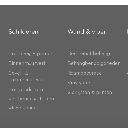
Schilderen
Wand & vloer
Grondlaag - primer
Decoratief behang
e
Binnenmuurverf
Behangbenodigdheden
Gevel- &
Raamdecoratie
buitenmuurverf
Vinylvloer
Houtproducten
Sierlijsten & plinten
Verfbenodigdheden
Vliesbehang