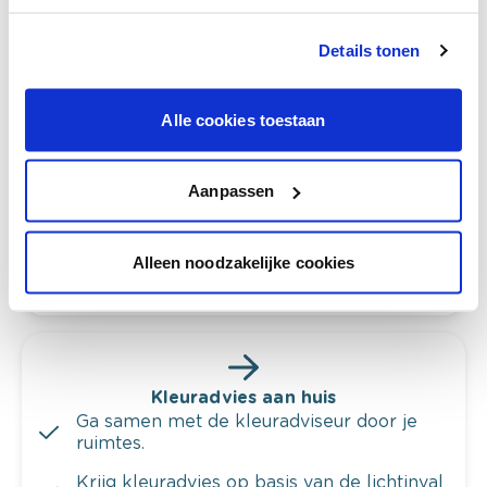
Details tonen
Bekijk je kleur in de winkel
Alle cookies toestaan
Ontdek er kleurechte stalen van je
kleurenselectie.
Bekijk er de bijhorende tinten om je kleur
Aanpassen
te verfijnen.
Krijg persoonlijk advies om kleuren te
Alleen noodzakelijke cookies
combineren.
Kleuradvies aan huis
Ga samen met de kleuradviseur door je
ruimtes.
Krijg kleuradvies op basis van de lichtinval