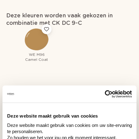
Deze kleuren worden vaak gekozen in
combinatie met CK DC 9-C
WE M96
Camel Coat
Recent bekeken kleuren
Deze website maakt gebruik van cookies
Deze website maakt gebruik van cookies om uw site-ervaring
CK DC 9-C
te personaliseren.
CK DC 9-C
Zo houden we het voor jou op elk moment interessant.