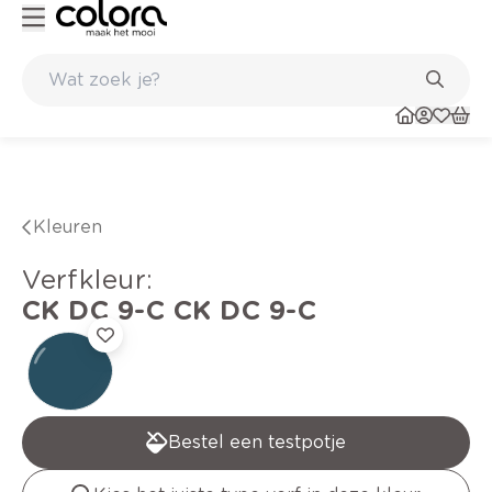
Kleur- en verfadvies aan huis en in de winkel
Kleuren
verfkleur
:
CK DC 9-C
CK DC 9-C
Bestel een testpotje