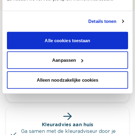
Details tonen
Alle cookies toestaan
Bekijk je kleur in de winkel
Ontdek er kleurechte stalen van je
kleurenselectie.
Aanpassen
Bekijk er de bijhorende tinten om je kleur
te verfijnen.
Alleen noodzakelijke cookies
Krijg persoonlijk advies om kleuren te
combineren.
Kleuradvies aan huis
Ga samen met de kleuradviseur door je