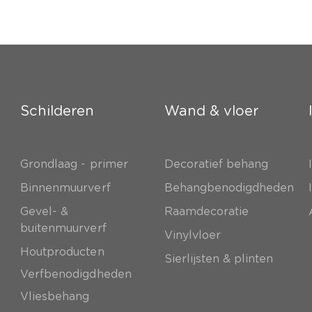
Schilderen
Wand & vloer
Grondlaag - primer
Decoratief behang
e
Binnenmuurverf
Behangbenodigdheden
Gevel- &
Raamdecoratie
buitenmuurverf
Vinylvloer
Houtproducten
Sierlijsten & plinten
Verfbenodigdheden
Vliesbehang