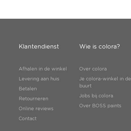
Klantendienst
Wie is colora?
Afhalen in de winkel
Over colora
Levering aan huis
Je colora-winkel in d
buurt
Betalen
Jobs bij colora
Retourneren
Over BOSS paints
Online reviews
Contact