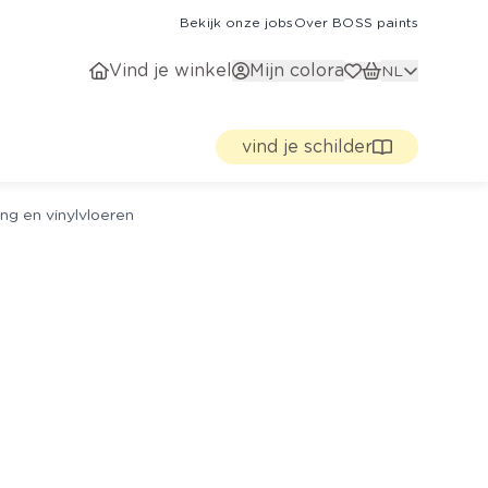
Bekijk onze jobs
Over BOSS paints
Vind je winkel
Mijn colora
NL
vind je schilder
ng en vinylvloeren