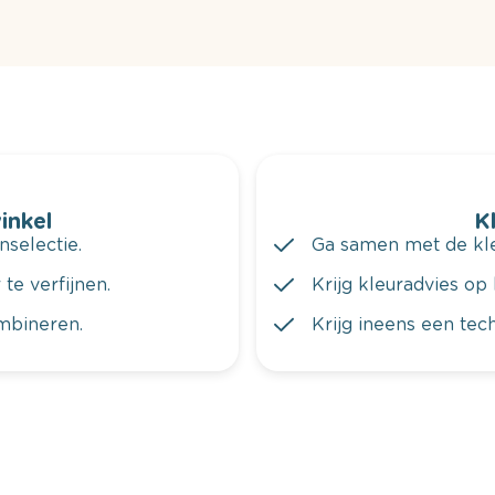
winkel
K
nselectie.
Ga samen met de kleu
te verfijnen.
Krijg kleuradvies op 
ombineren.
Krijg ineens een tec