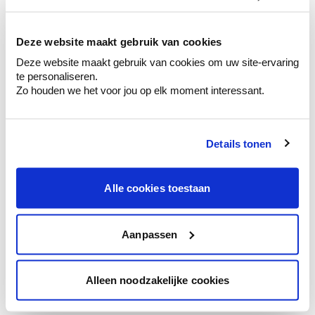
kleurenselectie.
Bekijk er de bijhorende tinten om je kleur
te verfijnen.
Deze website maakt gebruik van cookies
Deze website maakt gebruik van cookies om uw site-ervaring
Krijg persoonlijk advies om kleuren te
te personaliseren.
combineren.
Zo houden we het voor jou op elk moment interessant.
Details tonen
Kleuradvies aan huis
Ga samen met de kleuradviseur door je
Alle cookies toestaan
ruimtes.
Krijg kleuradvies op basis van de lichtinval
en je meubels.
Aanpassen
Krijg ineens een technologische check-up
van je muren.
Alleen noodzakelijke cookies