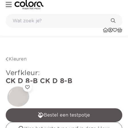
Kleur- en verfadvies aan huis en in de winkel
Kleuren
verfkleur
:
CK D 8-B
CK D 8-B
Bestel een testpotje