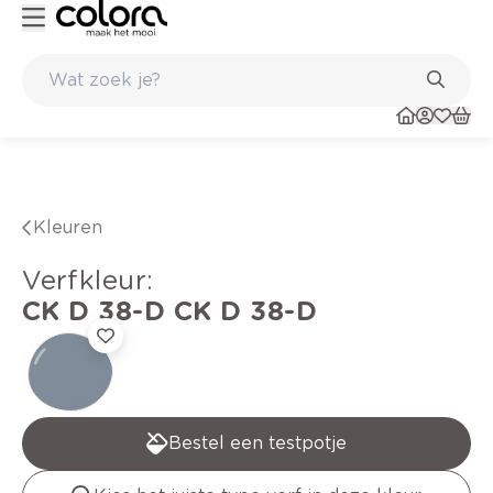
eur- en verfadvies aan huis en in de winkel
Belgische kwaliteitsverf
Kleuren
verfkleur
:
CK D 38-D
CK D 38-D
Bestel een testpotje