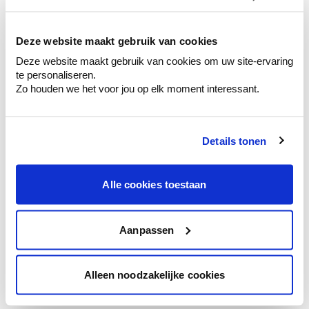
kleurenselectie.
Bekijk er de bijhorende tinten om je kleur
te verfijnen.
Deze website maakt gebruik van cookies
Deze website maakt gebruik van cookies om uw site-ervaring
Krijg persoonlijk advies om kleuren te
te personaliseren.
combineren.
Zo houden we het voor jou op elk moment interessant.
Details tonen
Kleuradvies aan huis
Ga samen met de kleuradviseur door je
Alle cookies toestaan
ruimtes.
Krijg kleuradvies op basis van de lichtinval
en je meubels.
Aanpassen
Krijg ineens een technologische check-up
van je muren.
Alleen noodzakelijke cookies