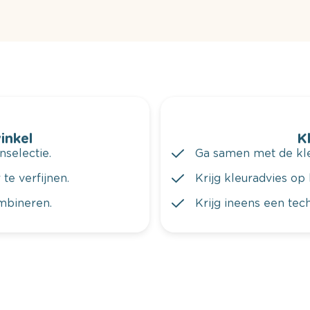
winkel
K
nselectie.
Ga samen met de kleu
te verfijnen.
Krijg kleuradvies op 
ombineren.
Krijg ineens een tec