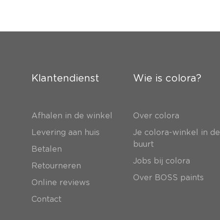
Klantendienst
Wie is colora?
Afhalen in de winkel
Over colora
Levering aan huis
Je colora-winkel in d
buurt
Betalen
Jobs bij colora
Retourneren
Over BOSS paints
Online reviews
Contact