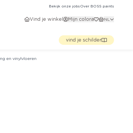
Bekijk onze jobs
Over BOSS paints
Vind je winkel
Mijn colora
NL
vind je schilder
ng en vinylvloeren