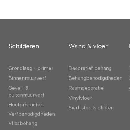
Schilderen
Wand & vloer
Grondlaag - primer
Decoratief behang
e
Binnenmuurverf
Behangbenodigdheden
Gevel- &
Raamdecoratie
buitenmuurverf
Vinylvloer
Houtproducten
Sierlijsten & plinten
Verfbenodigdheden
Vliesbehang