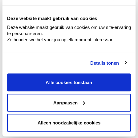
kleurenselectie.
Bekijk er de bijhorende tinten om je kleur
te verfijnen.
Deze website maakt gebruik van cookies
Deze website maakt gebruik van cookies om uw site-ervaring
Krijg persoonlijk advies om kleuren te
te personaliseren.
combineren.
Zo houden we het voor jou op elk moment interessant.
Details tonen
Kleuradvies aan huis
Ga samen met de kleuradviseur door je
Alle cookies toestaan
ruimtes.
Krijg kleuradvies op basis van de lichtinval
en je meubels.
Aanpassen
Krijg ineens een technologische check-up
van je muren.
Alleen noodzakelijke cookies