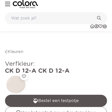
Kleur- en verfadvies aan huis en in de winkel
Kleuren
verfkleur
:
CK D 12-A
CK D 12-A
Bestel een testpotje