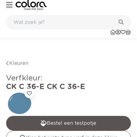
Kleur- en verfadvies aan huis en in de winkel
Kleuren
verfkleur
:
CK C 36-E
CK C 36-E
Bestel een testpotje