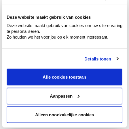
kleurenselectie.
Bekijk er de bijhorende tinten om je kleur
te verfijnen.
Deze website maakt gebruik van cookies
Deze website maakt gebruik van cookies om uw site-ervaring
Krijg persoonlijk advies om kleuren te
te personaliseren.
combineren.
Zo houden we het voor jou op elk moment interessant.
Details tonen
Kleuradvies aan huis
Ga samen met de kleuradviseur door je
Alle cookies toestaan
ruimtes.
Krijg kleuradvies op basis van de lichtinval
en je meubels.
Aanpassen
Krijg ineens een technologische check-up
van je muren.
Alleen noodzakelijke cookies