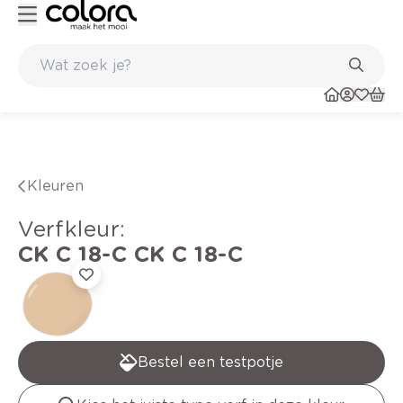
Kleur- en verfadvies aan huis en in de winkel
Kleuren
verfkleur
:
CK C 18-C
CK C 18-C
Bestel een testpotje