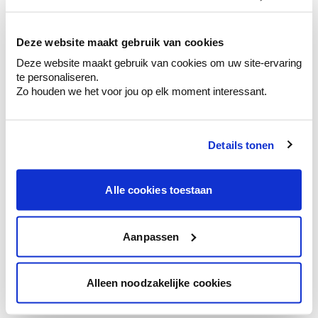
kleurenselectie.
Bekijk er de bijhorende tinten om je kleur
te verfijnen.
Deze website maakt gebruik van cookies
Deze website maakt gebruik van cookies om uw site-ervaring
Krijg persoonlijk advies om kleuren te
te personaliseren.
combineren.
Zo houden we het voor jou op elk moment interessant.
Details tonen
Kleuradvies aan huis
Ga samen met de kleuradviseur door je
Alle cookies toestaan
ruimtes.
Krijg kleuradvies op basis van de lichtinval
en je meubels.
Aanpassen
Krijg ineens een technologische check-up
van je muren.
Alleen noodzakelijke cookies