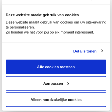
kleurenselectie.
Bekijk er de bijhorende tinten om je kleur
te verfijnen.
Deze website maakt gebruik van cookies
Deze website maakt gebruik van cookies om uw site-ervaring
Krijg persoonlijk advies om kleuren te
te personaliseren.
combineren.
Zo houden we het voor jou op elk moment interessant.
Details tonen
Kleuradvies aan huis
Ga samen met de kleuradviseur door je
Alle cookies toestaan
ruimtes.
Krijg kleuradvies op basis van de lichtinval
en je meubels.
Aanpassen
Krijg ineens een technologische check-up
van je muren.
Alleen noodzakelijke cookies