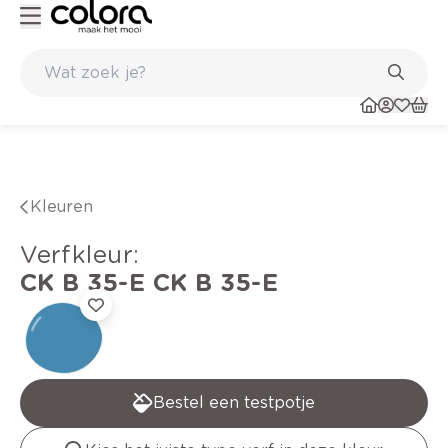
Kleur- en verfadvies aan huis en in de winkel
Kleuren
verfkleur
:
CK B 35-E
CK B 35-E
Bestel een testpotje