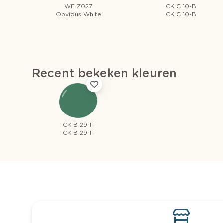
WE Z027
CK C 10-B
Obvious White
CK C 10-B
Recent bekeken kleuren
CK B 29-F
CK B 29-F