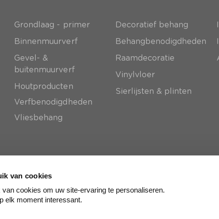
Grondlaag - primer
Decoratief behang
e
Binnenmuurverf
Behangbenodigdheden
Gevel- &
Raamdecoratie
buitenmuurverf
Vinylvloer
Houtproducten
Sierlijsten & plinten
Verfbenodigdheden
Vliesbehang
ik van cookies
van cookies om uw site-ervaring te personaliseren.
p elk moment interessant.