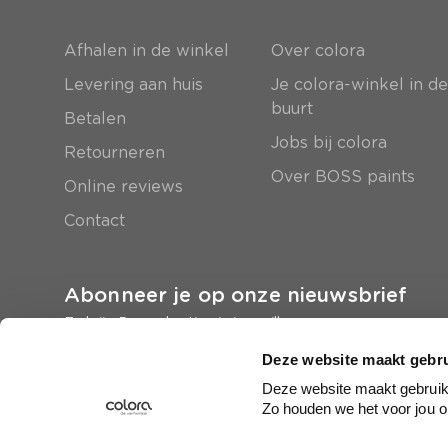
Afhalen in de winkel
Over colora
Levering aan huis
Je colora-winkel in d
buurt
Betalen
Jobs bij colora
Retourneren
Over BOSS paints
Online reviews
Contact
Abonneer je op onze nieuwsbrief
En krijg 5 euro korting in je mailbox
Deze website maakt gebru
Inschrijven
Deze website maakt gebruik 
Zo houden we het voor jou o