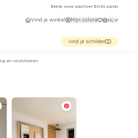
Bekijk onze jobs
Over BOSS paints
Vind je winkel
Mijn colora
NL
vind je schilder
ng en vinylvloeren