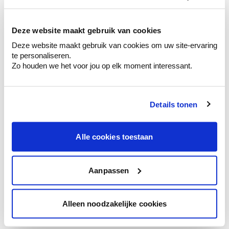
kleurenselectie.
Bekijk er de bijhorende tinten om je kleur
te verfijnen.
Deze website maakt gebruik van cookies
Deze website maakt gebruik van cookies om uw site-ervaring
Krijg persoonlijk advies om kleuren te
te personaliseren.
combineren.
Zo houden we het voor jou op elk moment interessant.
Details tonen
Kleuradvies aan huis
Ga samen met de kleuradviseur door je
Alle cookies toestaan
ruimtes.
Krijg kleuradvies op basis van de lichtinval
en je meubels.
Aanpassen
Krijg ineens een technologische check-up
van je muren.
Alleen noodzakelijke cookies