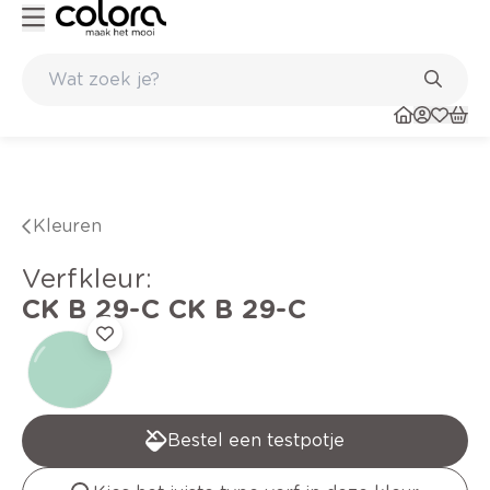
Kleur- en verfadvies aan huis en in de winkel
Kleuren
verfkleur
:
CK B 29-C
CK B 29-C
Bestel een testpotje