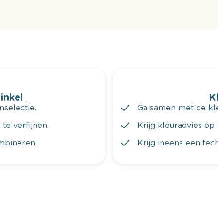
winkel
K
nselectie.
Ga samen met de kleu
te verfijnen.
Krijg kleuradvies op 
ombineren.
Krijg ineens een tec