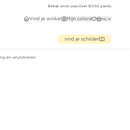
Bekijk onze jobs
Over BOSS paints
Vind je winkel
Mijn colora
NL
vind je schilder
ng en vinylvloeren