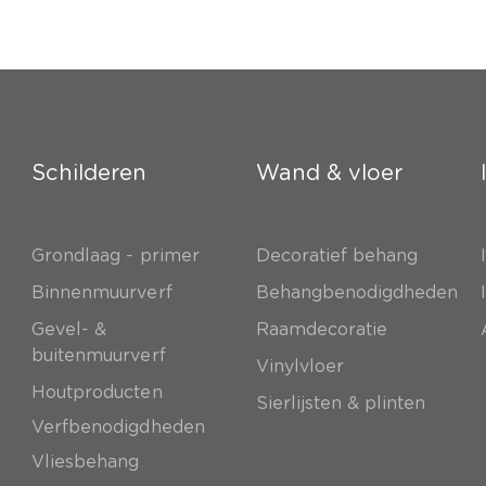
Schilderen
Wand & vloer
Grondlaag - primer
Decoratief behang
e
Binnenmuurverf
Behangbenodigdheden
Gevel- &
Raamdecoratie
buitenmuurverf
Vinylvloer
Houtproducten
Sierlijsten & plinten
Verfbenodigdheden
Vliesbehang