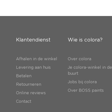
Klantendienst
Wie is colora?
Afhalen in de winkel
Over colora
Levering aan huis
Je colora-winkel in d
buurt
Betalen
Jobs bij colora
Retourneren
Over BOSS paints
Online reviews
Contact