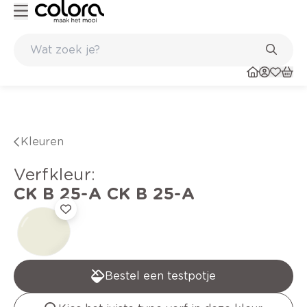
Kleur- en verfadvies aan huis en in de winkel
Kleuren
verfkleur
:
CK B 25-A
CK B 25-A
Bestel een testpotje