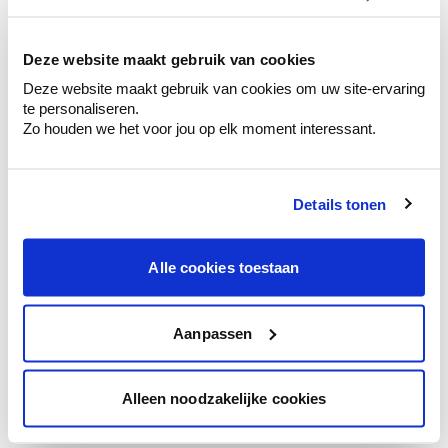
kleurenselectie.
Bekijk er de bijhorende tinten om je kleur
te verfijnen.
Deze website maakt gebruik van cookies
Deze website maakt gebruik van cookies om uw site-ervaring
Krijg persoonlijk advies om kleuren te
te personaliseren.
combineren.
Zo houden we het voor jou op elk moment interessant.
Details tonen
Kleuradvies aan huis
Ga samen met de kleuradviseur door je
Alle cookies toestaan
ruimtes.
Krijg kleuradvies op basis van de lichtinval
en je meubels.
Aanpassen
Krijg ineens een technologische check-up
van je muren.
Alleen noodzakelijke cookies