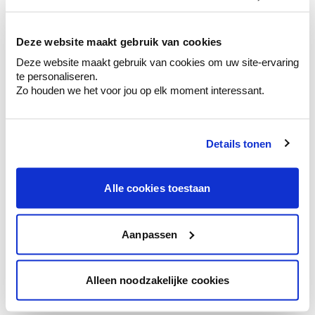
kleurenselectie.
Bekijk er de bijhorende tinten om je kleur
te verfijnen.
Deze website maakt gebruik van cookies
Deze website maakt gebruik van cookies om uw site-ervaring
Krijg persoonlijk advies om kleuren te
te personaliseren.
combineren.
Zo houden we het voor jou op elk moment interessant.
Details tonen
Kleuradvies aan huis
Ga samen met de kleuradviseur door je
Alle cookies toestaan
ruimtes.
Krijg kleuradvies op basis van de lichtinval
en je meubels.
Aanpassen
Krijg ineens een technologische check-up
van je muren.
Alleen noodzakelijke cookies