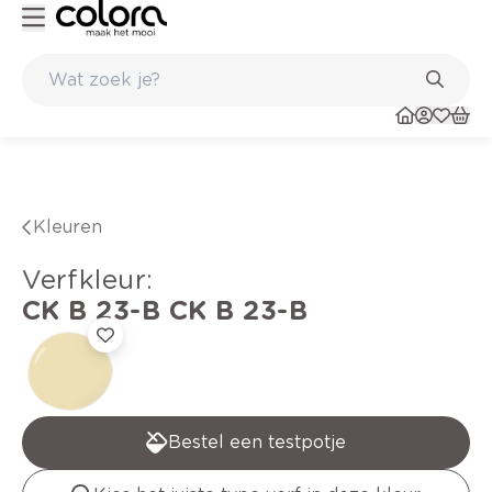
Kleur- en verfadvies aan huis en in de winkel
Kleuren
verfkleur
:
CK B 23-B
CK B 23-B
Bestel een testpotje