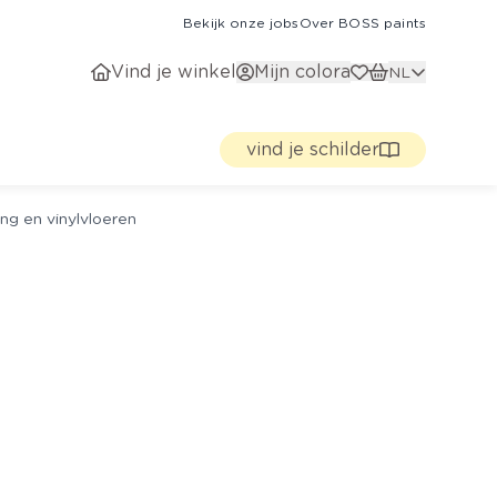
Bekijk onze jobs
Over BOSS paints
Vind je winkel
Mijn colora
NL
vind je schilder
ng en vinylvloeren