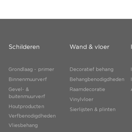
Schilderen
Wand & vloer
Grondlaag - primer
Decoratief behang
e
Binnenmuurverf
Behangbenodigdheden
Gevel- &
Raamdecoratie
buitenmuurverf
Vinylvloer
Houtproducten
Sierlijsten & plinten
Verfbenodigdheden
Vliesbehang