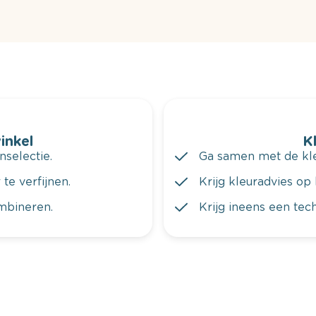
winkel
K
nselectie.
Ga samen met de kleu
te verfijnen.
Krijg kleuradvies op 
ombineren.
Krijg ineens een tec