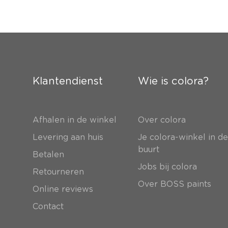
Klantendienst
Wie is colora?
Afhalen in de winkel
Over colora
Levering aan huis
Je colora-winkel in d
buurt
Betalen
Jobs bij colora
Retourneren
Over BOSS paints
Online reviews
Contact