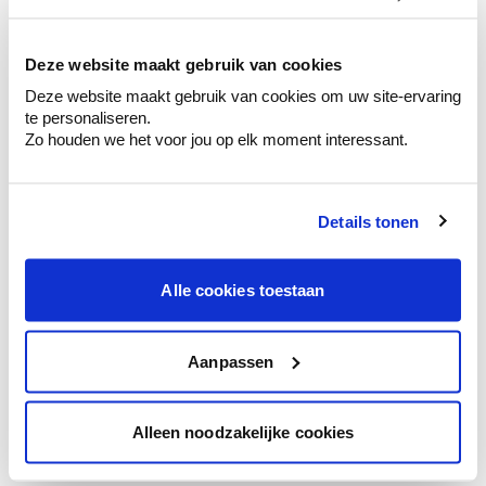
kleurenselectie.
Bekijk er de bijhorende tinten om je kleur
te verfijnen.
Deze website maakt gebruik van cookies
Deze website maakt gebruik van cookies om uw site-ervaring
Krijg persoonlijk advies om kleuren te
te personaliseren.
combineren.
Zo houden we het voor jou op elk moment interessant.
Details tonen
Kleuradvies aan huis
Ga samen met de kleuradviseur door je
Alle cookies toestaan
ruimtes.
Krijg kleuradvies op basis van de lichtinval
en je meubels.
Aanpassen
Krijg ineens een technologische check-up
van je muren.
Alleen noodzakelijke cookies