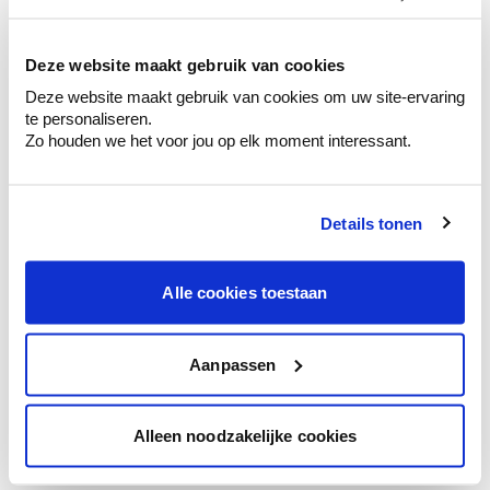
kleurenselectie.
Bekijk er de bijhorende tinten om je kleur
te verfijnen.
Deze website maakt gebruik van cookies
Deze website maakt gebruik van cookies om uw site-ervaring
Krijg persoonlijk advies om kleuren te
te personaliseren.
combineren.
Zo houden we het voor jou op elk moment interessant.
Details tonen
Kleuradvies aan huis
Ga samen met de kleuradviseur door je
Alle cookies toestaan
ruimtes.
Krijg kleuradvies op basis van de lichtinval
en je meubels.
Aanpassen
Krijg ineens een technologische check-up
van je muren.
Alleen noodzakelijke cookies