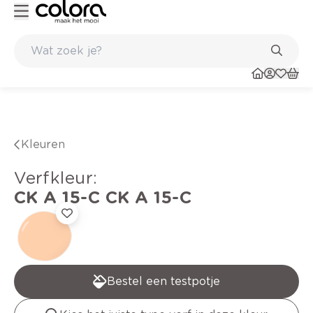
Kleur- en verfadvies aan huis en in de winkel
Kleuren
verfkleur
:
CK A 15-C
CK A 15-C
Bestel een testpotje