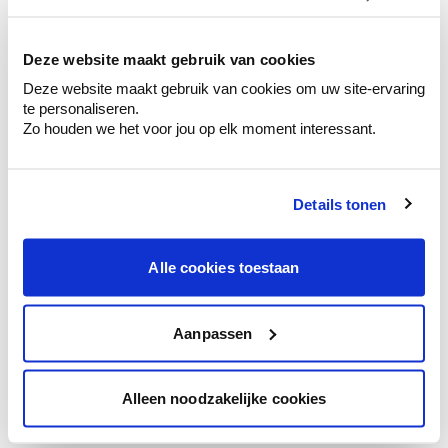
kleurenselectie.
Bekijk er de bijhorende tinten om je kleur
te verfijnen.
Deze website maakt gebruik van cookies
Deze website maakt gebruik van cookies om uw site-ervaring
Krijg persoonlijk advies om kleuren te
te personaliseren.
combineren.
Zo houden we het voor jou op elk moment interessant.
Details tonen
Kleuradvies aan huis
Ga samen met de kleuradviseur door je
Alle cookies toestaan
ruimtes.
Krijg kleuradvies op basis van de lichtinval
en je meubels.
Aanpassen
Krijg ineens een technologische check-up
van je muren.
Alleen noodzakelijke cookies