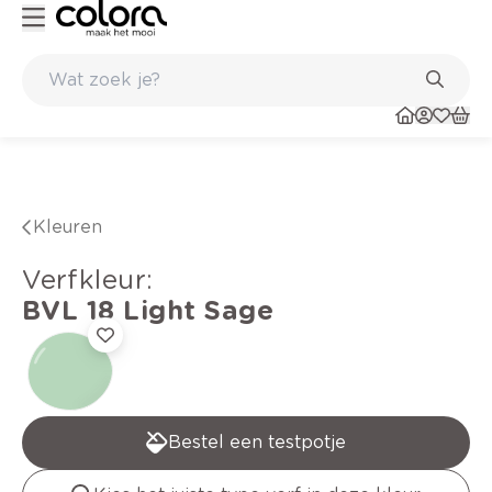
Kleur- en verfadvies aan huis en in de winkel
Kleuren
verfkleur
:
BVL 18
Light Sage
Bestel een testpotje