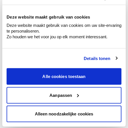
kleurenselectie.
Bekijk er de bijhorende tinten om je kleur
te verfijnen.
Deze website maakt gebruik van cookies
Deze website maakt gebruik van cookies om uw site-ervaring
Krijg persoonlijk advies om kleuren te
te personaliseren.
combineren.
Zo houden we het voor jou op elk moment interessant.
Details tonen
Kleuradvies aan huis
Ga samen met de kleuradviseur door je
Alle cookies toestaan
ruimtes.
Krijg kleuradvies op basis van de lichtinval
en je meubels.
Aanpassen
Krijg ineens een technologische check-up
van je muren.
Alleen noodzakelijke cookies