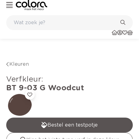
rfadvies aan huis en in de winkel
Belgische kwaliteitsverf van BOS
Kleuren
verfkleur
:
BT 9-03 G
Woodcut
Bestel een testpotje