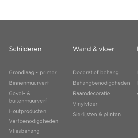
Schilderen
Wand & vloer
Grondlaag - primer
Decoratief behang
e
Binnenmuurverf
Behangbenodigdheden
Gevel- &
Raamdecoratie
buitenmuurverf
Vinylvloer
Houtproducten
Sierlijsten & plinten
Verfbenodigdheden
Vliesbehang