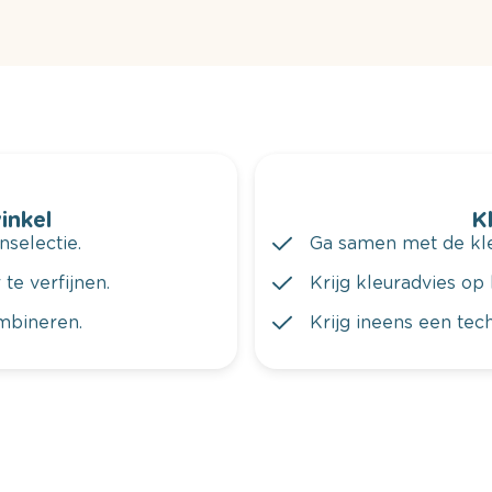
winkel
K
nselectie.
Ga samen met de kleu
te verfijnen.
Krijg kleuradvies op 
ombineren.
Krijg ineens een tec