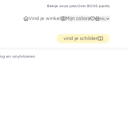
Bekijk onze jobs
Over BOSS paints
Vind je winkel
Mijn colora
NL
vind je schilder
ng en vinylvloeren