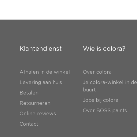
Klantendienst
Wie is colora?
Afhalen in de winkel
Over colora
Levering aan huis
Je colora-winkel in d
buurt
Betalen
Jobs bij colora
Retourneren
Over BOSS paints
Online reviews
Contact