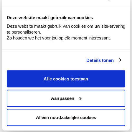
kleurenselectie.
Bekijk er de bijhorende tinten om je kleur
te verfijnen.
Deze website maakt gebruik van cookies
Deze website maakt gebruik van cookies om uw site-ervaring
Krijg persoonlijk advies om kleuren te
te personaliseren.
combineren.
Zo houden we het voor jou op elk moment interessant.
Details tonen
Kleuradvies aan huis
Ga samen met de kleuradviseur door je
Alle cookies toestaan
ruimtes.
Krijg kleuradvies op basis van de lichtinval
en je meubels.
Aanpassen
Krijg ineens een technologische check-up
van je muren.
Alleen noodzakelijke cookies