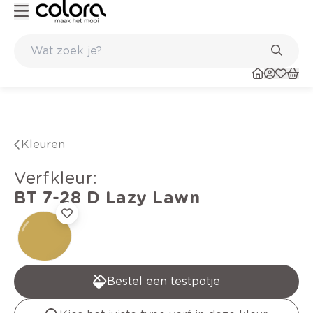
Kleur- en verfadvies aan huis en in de winkel
Kleuren
verfkleur
:
BT 7-28 D
Lazy Lawn
Bestel een testpotje