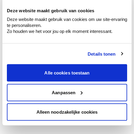
te verfijnen.
Deze website maakt gebruik van cookies
Krijg persoonlijk advies om kleuren te
Deze website maakt gebruik van cookies om uw site-ervaring
combineren.
te personaliseren.
Zo houden we het voor jou op elk moment interessant.
Details tonen
Kleuradvies aan huis
Ga samen met de kleuradviseur door je
ruimtes.
Alle cookies toestaan
Krijg kleuradvies op basis van de lichtinval
en je meubels.
Aanpassen
Krijg ineens een technologische check-up
van je muren.
Alleen noodzakelijke cookies