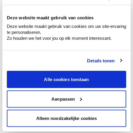
kleurenselectie.
Bekijk er de bijhorende tinten om je kleur
te verfijnen.
Deze website maakt gebruik van cookies
Deze website maakt gebruik van cookies om uw site-ervaring
Krijg persoonlijk advies om kleuren te
te personaliseren.
combineren.
Zo houden we het voor jou op elk moment interessant.
Details tonen
Kleuradvies aan huis
Ga samen met de kleuradviseur door je
Alle cookies toestaan
ruimtes.
Krijg kleuradvies op basis van de lichtinval
en je meubels.
Aanpassen
Krijg ineens een technologische check-up
van je muren.
Alleen noodzakelijke cookies