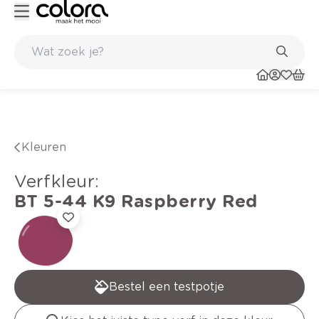
Kleur- en verfadvies aan huis en in de winkel
Kleuren
verfkleur
:
BT 5-44 K9
Raspberry Red
Bestel een testpotje