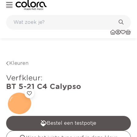
Kleur- en verfadvies aan huis en in de winkel
Kleuren
verfkleur
:
BT 5-21 C4
Calypso
Bestel een testpotje