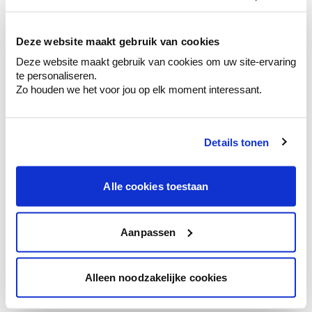
kleurenselectie.
Bekijk er de bijhorende tinten om je kleur
te verfijnen.
Deze website maakt gebruik van cookies
Deze website maakt gebruik van cookies om uw site-ervaring
Krijg persoonlijk advies om kleuren te
te personaliseren.
combineren.
Zo houden we het voor jou op elk moment interessant.
Details tonen
Kleuradvies aan huis
Ga samen met de kleuradviseur door je
Alle cookies toestaan
ruimtes.
Krijg kleuradvies op basis van de lichtinval
en je meubels.
Aanpassen
Krijg ineens een technologische check-up
van je muren.
Alleen noodzakelijke cookies