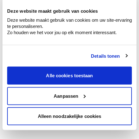
te verfijnen.
Deze website maakt gebruik van cookies
Krijg persoonlijk advies om kleuren te
Deze website maakt gebruik van cookies om uw site-ervaring
combineren.
te personaliseren.
Zo houden we het voor jou op elk moment interessant.
Details tonen
Kleuradvies aan huis
Ga samen met de kleuradviseur door je
ruimtes.
Alle cookies toestaan
Krijg kleuradvies op basis van de lichtinval
en je meubels.
Aanpassen
Krijg ineens een technologische check-up
van je muren.
Alleen noodzakelijke cookies