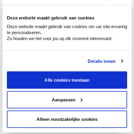
kleurenselectie.
Bekijk er de bijhorende tinten om je kleur
te verfijnen.
Deze website maakt gebruik van cookies
Deze website maakt gebruik van cookies om uw site-ervaring
Krijg persoonlijk advies om kleuren te
te personaliseren.
combineren.
Zo houden we het voor jou op elk moment interessant.
Details tonen
Kleuradvies aan huis
Ga samen met de kleuradviseur door je
Alle cookies toestaan
ruimtes.
Krijg kleuradvies op basis van de lichtinval
en je meubels.
Aanpassen
Krijg ineens een technologische check-up
van je muren.
Alleen noodzakelijke cookies