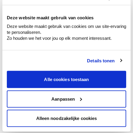
kleurenselectie.
Bekijk er de bijhorende tinten om je kleur
te verfijnen.
Deze website maakt gebruik van cookies
Deze website maakt gebruik van cookies om uw site-ervaring
Krijg persoonlijk advies om kleuren te
te personaliseren.
combineren.
Zo houden we het voor jou op elk moment interessant.
Details tonen
Kleuradvies aan huis
Ga samen met de kleuradviseur door je
Alle cookies toestaan
ruimtes.
Krijg kleuradvies op basis van de lichtinval
en je meubels.
Aanpassen
Krijg ineens een technologische check-up
van je muren.
Alleen noodzakelijke cookies