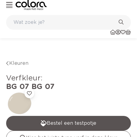
Kleur- en verfadvies aan huis en in de winkel
Kleuren
verfkleur
:
BG 07
BG 07
Bestel een testpotje