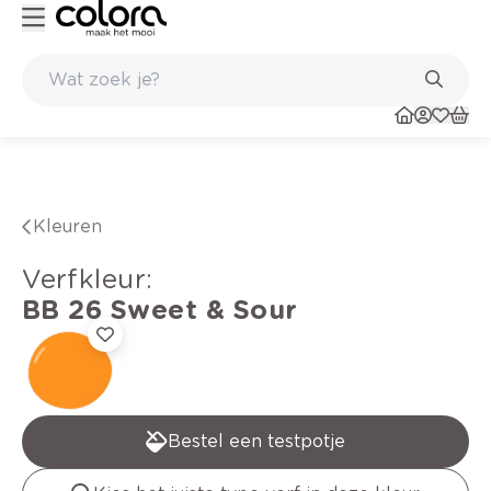
Kleur- en verfadvies aan huis en in de winkel
Kleuren
verfkleur
:
BB 26
Sweet & Sour
Bestel een testpotje