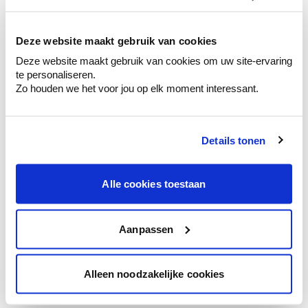
kleurenselectie.
Bekijk er de bijhorende tinten om je kleur
te verfijnen.
Deze website maakt gebruik van cookies
Deze website maakt gebruik van cookies om uw site-ervaring
Krijg persoonlijk advies om kleuren te
te personaliseren.
combineren.
Zo houden we het voor jou op elk moment interessant.
Details tonen
Kleuradvies aan huis
Ga samen met de kleuradviseur door je
Alle cookies toestaan
ruimtes.
Krijg kleuradvies op basis van de lichtinval
en je meubels.
Aanpassen
Krijg ineens een technologische check-up
van je muren.
Alleen noodzakelijke cookies