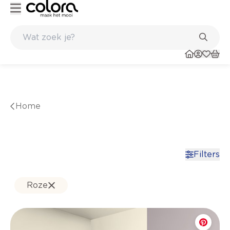
Inspiratie om jouw thuis te schilderen - colora.be
S paints
Topmerken in behang en vinylvloeren
Home
Filters
Roze