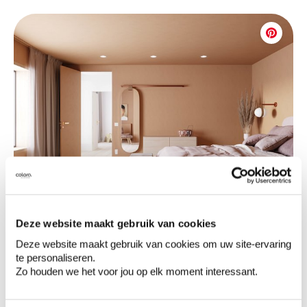
Deze website maakt gebruik van cookies
Rustige, neutrale kleuren worden nieuw leven
Deze website maakt gebruik van cookies om uw site-ervaring
ingeblazen door verfijnde en doordachte
te personaliseren.
combinaties.
Zo houden we het voor jou op elk moment interessant.