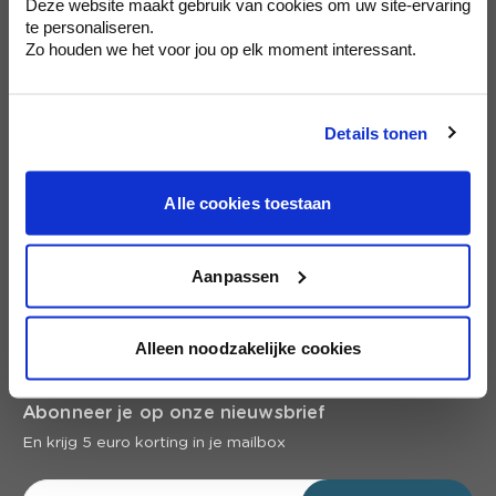
Deze website maakt gebruik van cookies om uw site-ervaring
te personaliseren.
Klantendienst
Zo houden we het voor jou op elk moment interessant.
Wie is colora?
Details tonen
Schilderen
Alle cookies toestaan
Wand & vloer
Aanpassen
Inspiratie
Alleen noodzakelijke cookies
Snel naar
Abonneer je op onze nieuwsbrief
En krijg 5 euro korting in je mailbox