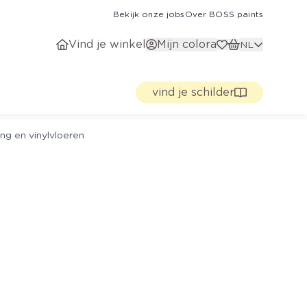
Bekijk onze jobs
Over BOSS paints
Vind je winkel
Mijn colora
NL
vind je schilder
ng en vinylvloeren