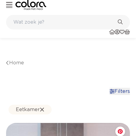
Inspiratie om jouw thuis te schilderen - colora.be
Belgische kwaliteitsverf van BOSS paints
Home
Filters
Eetkamer