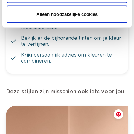
Alleen noodzakelijke cookies
Bekijk je kleur in de winkel
Ontdek er kleurechte stalen van je
kleurenselectie.
Bekijk er de bijhorende tinten om je kleur
te verfijnen.
Krijg persoonlijk advies om kleuren te
combineren.
Deze stijlen zijn misschien ook iets voor jou