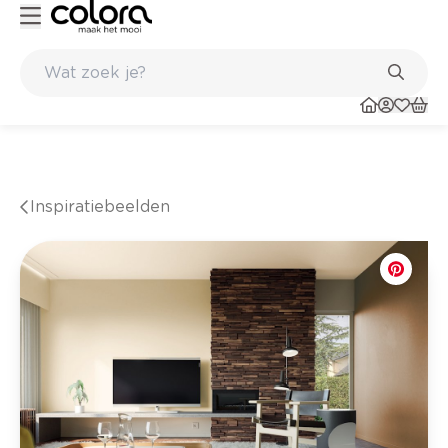
nkel
Belgische kwaliteitsverf van BOSS paints
Inspiratiebeelden