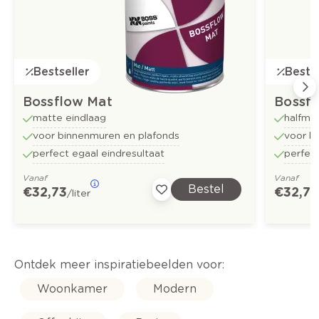
Bestseller
Bestse
Bossflow Mat
Bossfl
matte eindlaag
halfma
voor binnenmuren en plafonds
voor b
perfect egaal eindresultaat
perfect
Vanaf
Vanaf
Bestel
€ 32,73
€ 32,73
/liter
Ontdek meer inspiratiebeelden voor:
Woonkamer
Modern