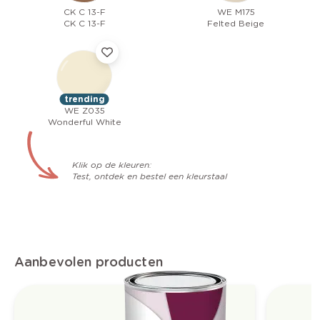
CK C 13-F
WE M175
CK C 13-F
Felted Beige
trending
WE Z035
Wonderful White
Klik op de kleuren:
Test, ontdek en bestel een kleurstaal
Aanbevolen producten