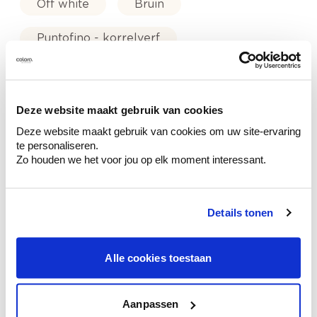
Off white
Bruin
Puntofino - korrelverf
Trendkleuren-2021
Deze website maakt gebruik van cookies
Deze website maakt gebruik van cookies om uw site-ervaring
te personaliseren.
Kleuradvies aan huis
Zo houden we het voor jou op elk moment interessant.
Ga samen met de kleuradviseur door je
ruimtes.
Details tonen
Krijg kleuradvies op basis van de lichtinval
en je meubels.
Krijg ineens een technologische check-up
Alle cookies toestaan
van je muren.
Aanpassen