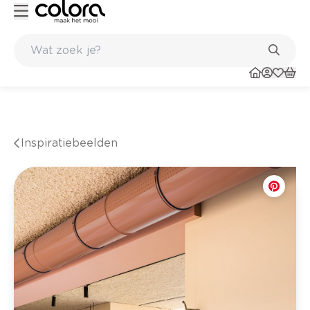
nkel
Belgische kwaliteitsverf van BOSS paints
Inspiratiebeelden