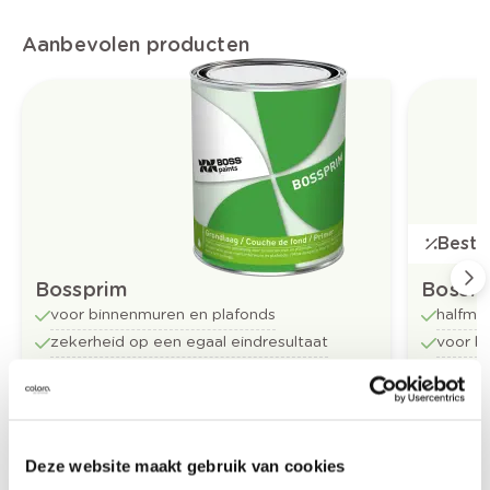
Aanbevolen producten
Bestse
Bossprim
Bossfl
voor binnenmuren en plafonds
halfma
zekerheid op een egaal eindresultaat
voor b
hoogkwalitatieve grondlaag voor
perfect
binnenmuren
Vanaf
Vanaf
Bestel
€ 31,62
€ 32,73
/liter
Deze website maakt gebruik van cookies