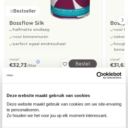
Bestseller
Bossflow Silk
Bossp
halfmatte eindlaag
voor b
voor binnenmuren
zekerh
perfect egaal eindresultaat
hoogkw
binnen
Vanaf
Vanaf
Bestel
€ 32,73
€ 31,62
/liter
Ontdek meer inspiratiebeelden voor:
Deze website maakt gebruik van cookies
Slaapkamer
Modern
Oranje
Deze website maakt gebruik van cookies om uw site-ervaring
te personaliseren.
Zo houden we het voor jou op elk moment interessant.
Bruin
Limestone New - kalkverf