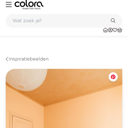
nkel
Belgische kwaliteitsverf van BOSS paints
Inspiratiebeelden