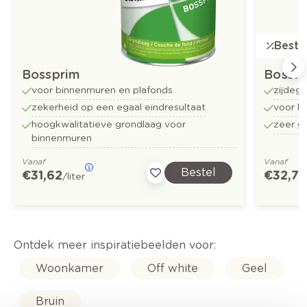
Bestse
Bossprim
Bossfl
voor binnenmuren en plafonds
zijdeg
zekerheid op een egaal eindresultaat
voor b
hoogkwalitatieve grondlaag voor
zeer g
binnenmuren
Vanaf
Vanaf
Bestel
€ 31,62
€ 32,73
/liter
Ontdek meer inspiratiebeelden voor:
Woonkamer
Off white
Geel
Bruin