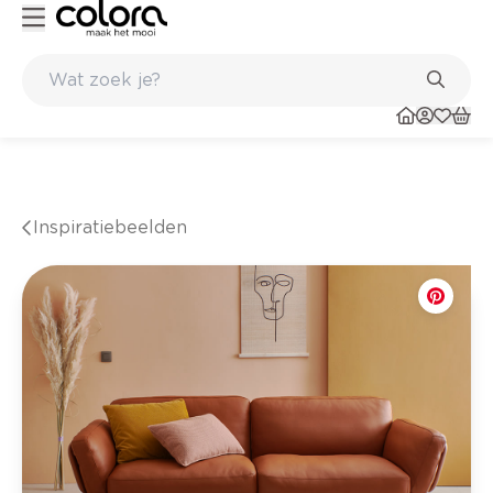
Kleur- en verfadvies aan huis en in de winkel
Inspiratiebeelden