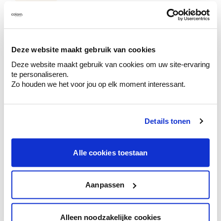
Deze website maakt gebruik van cookies
Kleuradvies aan huis
Deze website maakt gebruik van cookies om uw site-ervaring
Ga samen met de kleuradviseur door je
te personaliseren.
ruimtes.
Zo houden we het voor jou op elk moment interessant.
Krijg kleuradvies op basis van de lichtinval
en je meubels.
Details tonen
Krijg ineens een technologische check-up
van je muren.
Alle cookies toestaan
Aanpassen
Bekijk je kleur in de winkel
Ontdek er kleurechte stalen van je
kleurenselectie.
Alleen noodzakelijke cookies